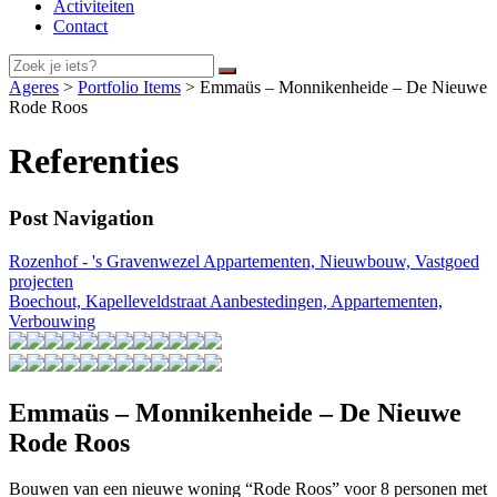
Activiteiten
Contact
Ageres
>
Portfolio Items
>
Emmaüs – Monnikenheide – De Nieuwe
Rode Roos
Referenties
Post Navigation
Rozenhof - 's Gravenwezel
Appartementen, Nieuwbouw, Vastgoed
projecten
Boechout, Kapelleveldstraat
Aanbestedingen, Appartementen,
Verbouwing
Emmaüs – Monnikenheide – De Nieuwe
Rode Roos
Bouwen van een nieuwe woning “Rode Roos” voor 8 personen met